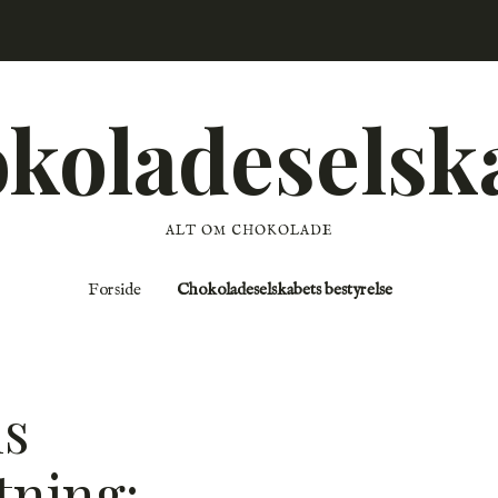
koladeselsk
ALT OM CHOKOLADE
Skip to content
Forside
Chokoladeselskabets bestyrelse
ns
ning: