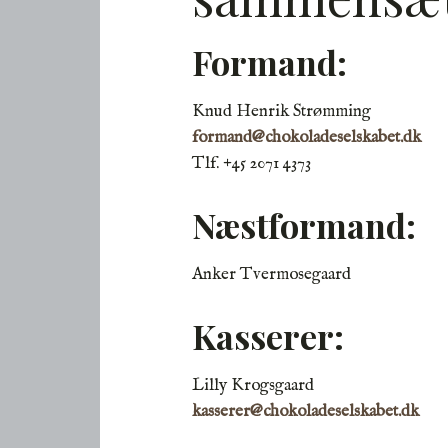
Formand:
Knud Henrik Strømming
formand@chokoladeselskabet.dk
Tlf. +45 2071 4373
Næstformand:
Anker Tvermosegaard
Kasserer:
Lilly Krogsgaard
kasserer@chokoladeselskabet.dk