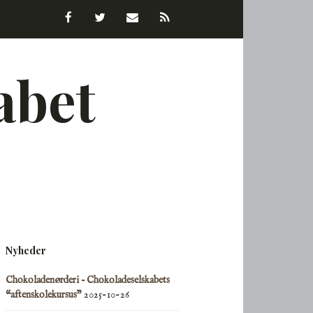
Facebook
Twitter
Email
RSS
abet
Nyheder
Chokoladenørderi – Chokoladeselskabets
“aftenskolekursus”
2025-10-26